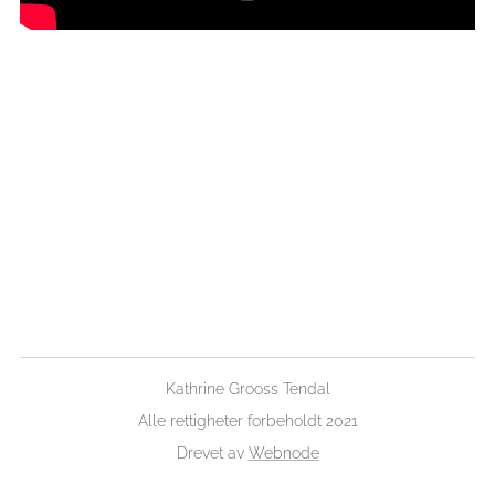
Kathrine Grooss Tendal
Alle rettigheter forbeholdt 2021
Drevet av
Webnode